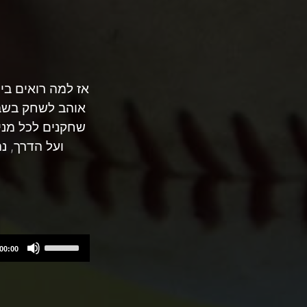
אז למה רואים בי
אוהב לשחק בשבו
שחקנים לכל מני 
ועל הדרך, 
Use
00:00
Up/Down
Arrow
keys