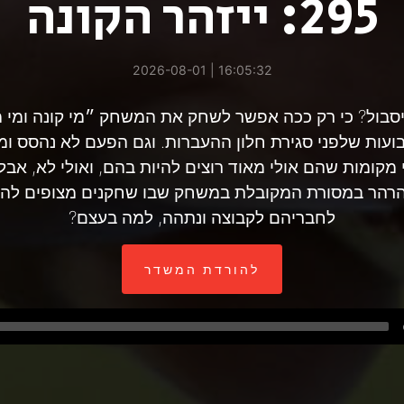
295: ייזהר הקונה
16:05:32 | 2026-08-01
יסבול? כי רק ככה אפשר לשחק את המשחק ״מי קונה ומי 
עות שלפני סגירת חלון ההעברות. וגם הפעם לא נהסס ומי
מקומות שהם אולי מאוד רוצים להיות בהם, ואולי לא, אבל
נהרהר במסורת המקובלת במשחק שבו שחקנים מצופים להת
לחבריהם לקבוצה ונתהה, למה בעצם?
להורדת המשדר
Audio
Player