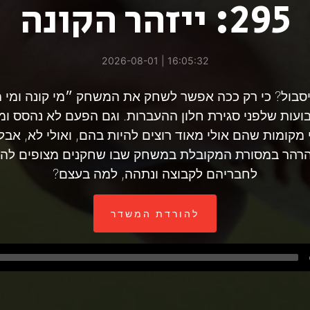
295: ייזהר הקונה
16:05:32 | 2026-08-01
יסבול? כי רק ככה אפשר לשחק את המשחק ״מי קונה ומי 
עות שלפני סגירת חלון ההעברות. וגם הפעם לא נהסס ומי
מקומות שהם אולי מאוד רוצים להיות בהם, ואולי לא, אבל
נהרהר במסורת המקובלת במשחק שבו שחקנים מצופים להת
לחבריהם לקבוצה ונתהה, למה בעצם?
להורדת המשדר
Audio
Player