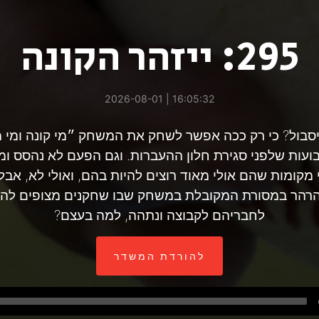
295: ייזהר הקונה
16:05:32 | 2026-08-01
יסבול? כי רק ככה אפשר לשחק את המשחק ״מי קונה ומי 
עות שלפני סגירת חלון ההעברות. וגם הפעם לא נהסס ומי
מקומות שהם אולי מאוד רוצים להיות בהם, ואולי לא, אבל
נהרהר במסורת המקובלת במשחק שבו שחקנים מצופים להת
לחבריהם לקבוצה ונתהה, למה בעצם?
להורדת המשדר
Audio
Player