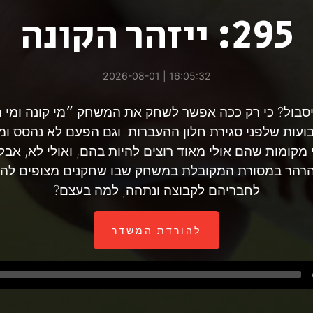
295: ייזהר הקונה
16:05:32 | 2026-08-01
יסבול? כי רק ככה אפשר לשחק את המשחק ״מי קונה ומי 
עות שלפני סגירת חלון ההעברות. וגם הפעם לא נהסס ומי
מקומות שהם אולי מאוד רוצים להיות בהם, ואולי לא, אבל
נהרהר במסורת המקובלת במשחק שבו שחקנים מצופים להת
לחבריהם לקבוצה ונתהה, למה בעצם?
להורדת המשדר
Audio
Player