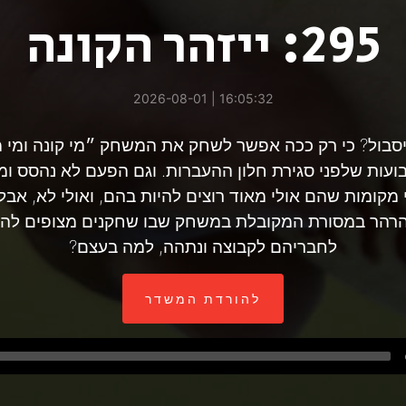
295: ייזהר הקונה
16:05:32 | 2026-08-01
יסבול? כי רק ככה אפשר לשחק את המשחק ״מי קונה ומי 
עות שלפני סגירת חלון ההעברות. וגם הפעם לא נהסס ומי
מקומות שהם אולי מאוד רוצים להיות בהם, ואולי לא, אבל
נהרהר במסורת המקובלת במשחק שבו שחקנים מצופים להת
לחבריהם לקבוצה ונתהה, למה בעצם?
להורדת המשדר
Audio
Player